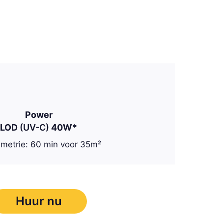
Power
LOD
(UV-C)
40W*
umetrie: 60 min voor 35m²
Huur nu