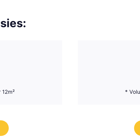
sies:
r 12m²
* Vol