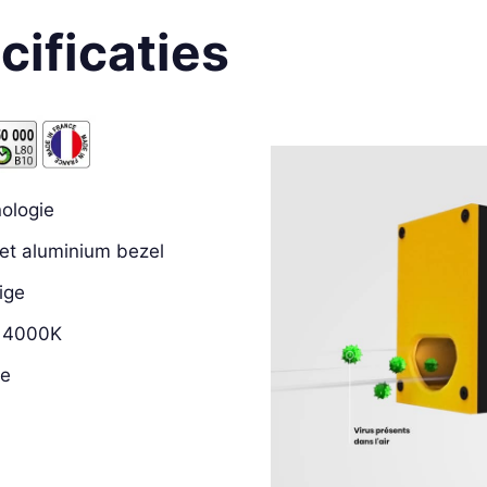
ificaties
nologie
et aluminium bezel
rige
f 4000K
ie