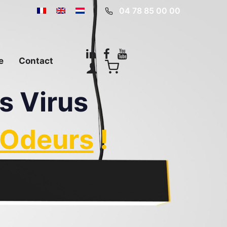
04 78 85 00 00
e
Contact
s Virus
 Odeurs
!