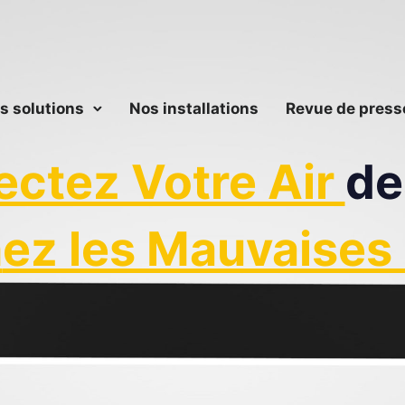
s solutions
Nos installations
Revue de press
ectez Votre Air
de
n
ez les Mauvaises