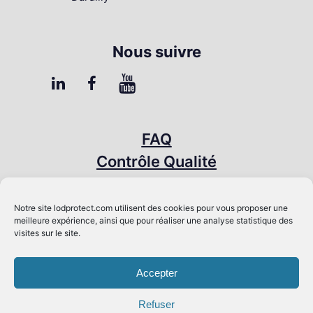
Nous suivre
FAQ
Contrôle Qualité
Presse & Média
Mentions légales
Notre site
lodprotect.com
utilisent des cookies pour vous proposer une
meilleure expérience, ainsi que pour réaliser une analyse statistique des
Conditions générales de vente
visites sur le site.
RGPD
Accepter
Refuser
Copyright 2021 LOD'AIR Hand-crafted by
metronomi
with
💛.