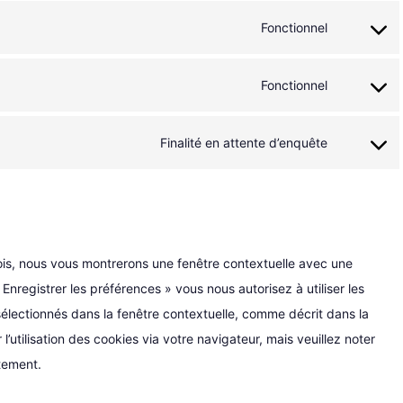
to
ads
Fonctionnel
service
Consent
wpml
to
Fonctionnel
service
Consent
popup-
to
builder
Finalité en attente d’enquête
service
Consent
php
to
service
divers
fois, nous vous montrerons une fenêtre contextuelle avec une
Enregistrer les préférences » vous nous autorisez à utiliser les
électionnés dans la fenêtre contextuelle, comme décrit dans la
’utilisation des cookies via votre navigateur, mais veuillez noter
tement.