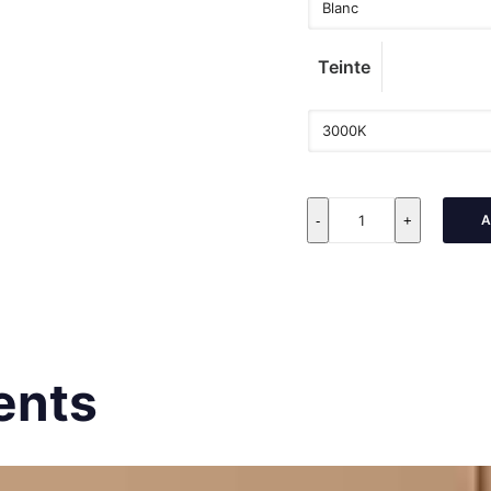
Teinte
quantité
A
-
+
de
EXTRAORDIN’AIR
ients