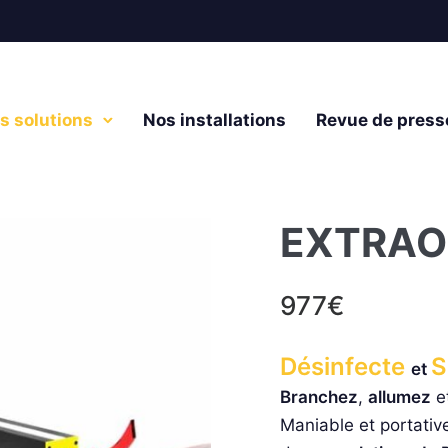
s solutions
Nos installations
Revue de press
EXTRAOR
977
€
Désinfecte
S
et
Branchez
,
allumez
e
Maniable et portativ