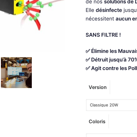
de nos
solutions de 
Elle
désinfecte
jusqu
nécessitent
aucun en
SANS FILTRE !
✅ Élimine les Mauva
✅ Détruit jusqu’à 70%
✅ Agit contre les Pol
Version
Coloris