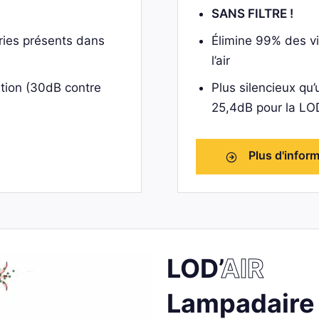
SANS FILTRE !
ries présents dans
Élimine 99% des vi
l’air
ation (30dB contre
Plus silencieux qu
25,4dB pour la LO
Plus d'infor
LOD’
AIR
Lampadaire