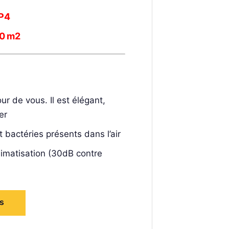
/P4
60 m2
ur de vous.
Il est élégant,
er
 bactéries présents dans l’air
climatisation (30dB contre
ns