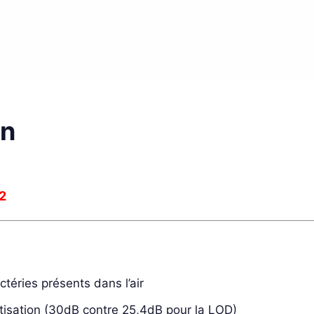
on
m2
téries présents dans l’air
atisation (30dB contre 25,4dB pour la LOD)