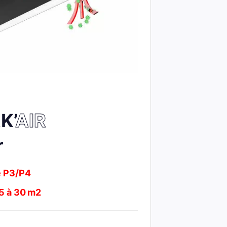
K’
AIR
r
e P3/P4
15 à 30 m2