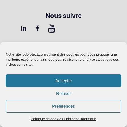
Nous suivre
FAQ
Notre site
lodprotect.com
utilisent des cookies pour vous proposer une
Contrôle Qualité
meilleure expérience, ainsi que pour réaliser une analyse statistique des
visites sur le site.
Presse & Média
Mentions légales
Accepter
Conditions générales de vente
Refuser
RGPD
Préférences
Politique de cookies
Juridische informatie
Copyright 2021 LOD'AIR Hand-crafted by
metronomi
with
💛.