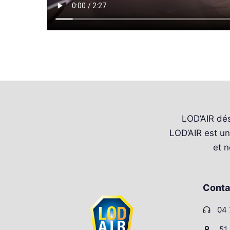
LOD’AIR dés
LOD’AIR est un 
et 
Conta
04 
51